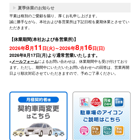
▶
夏季休業のお知らせ
平素は格別のご愛顧を賜り、厚くお礼申し上げます。
誠に勝手ながら、本社および各営業所は下記日程を夏期休業とさせてい
ただきます。
【休業期間(本社および各営業所)】
8
11
8
16
2026年
月
日(火)～2026年
月
日(日)
2026年8月17日(月)より通常営業いたします。
※
によるお問い合わせは、休業期間中も受け付けており
メールフォーム
ます。ただし、期間中にいただいたお問い合わせへの回答は、営業再開
日より順次対応させていただきますので、予めご了承ください。